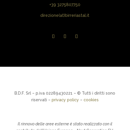
+39 3275807750
direzione(at)birreriastal.it
B.D.F. Srl – p.iva 02289430221 – © Tutti i diritti sono
riservati –
privacy policy
–
cookies
Il rinnovo delle aree esterne è stato realizzato con il